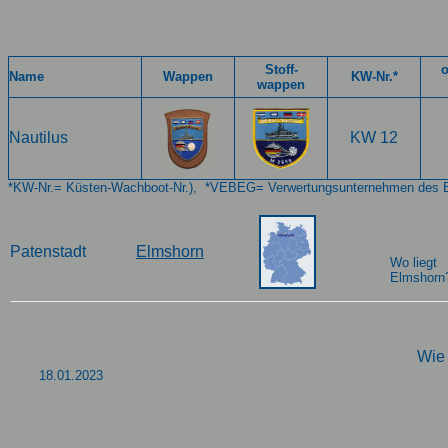
Stoff-
o
Name
Wappen
KW-Nr.*
wappen
Nautilus
KW 12
*KW-Nr.= Küsten-Wachboot-Nr.), *VEBEG= Verwertungsunternehmen des 
Patenstadt
Elmshorn
Wo
liegt
Elmshorn
Wie 
18.01.2023