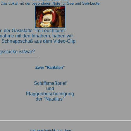
Das Lokal mit der besonderen Note für See und Seh-Leute
n der Gaststätte "Im Leuchtturm"
fnahme mit den Inhabern, haben wir
in Schnappschuß aus dem Video-Clip
gsstücke ist/war?
Zwei "Raritäten"
Schiffsmeßbrief
und
Flaggenbescheinigung
der "Nautilus"
Zeitungsbericht aus dem