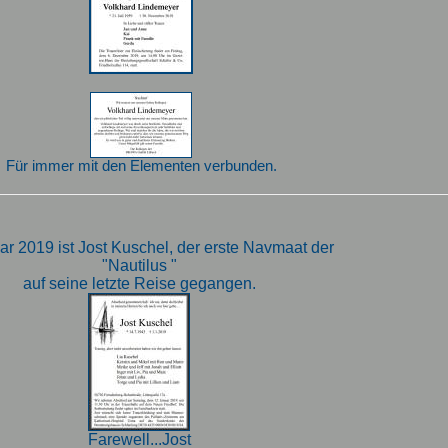
Für immer mit den Elementen verbunden.
ar 2019 ist Jost Kuschel, der erste Navmaat der
"Nautilus "
auf seine letzte Reise gegangen.
Farewell...Jost