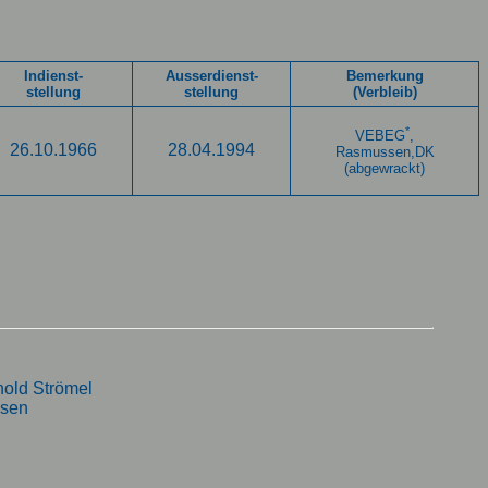
Indienst-
Ausserdienst-
Bemerkung
stellung
stellung
(Verbleib)
*
VEBEG
,
26.10.1966
28.04.1994
Rasmussen,DK
(abgewrackt)
hold Strömel
ssen